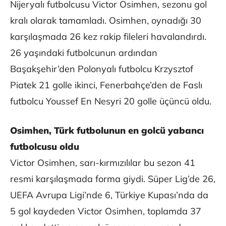
Nijeryalı futbolcusu Victor Osimhen, sezonu gol
kralı olarak tamamladı. Osimhen, oynadığı 30
karşılaşmada 26 kez rakip fileleri havalandırdı.
26 yaşındaki futbolcunun ardından
Başakşehir’den Polonyalı futbolcu Krzysztof
Piatek 21 golle ikinci, Fenerbahçe’den de Faslı
futbolcu Youssef En Nesyri 20 golle üçüncü oldu.
Osimhen, Türk futbolunun en golcü yabancı
futbolcusu oldu
Victor Osimhen, sarı-kırmızılılar bu sezon 41
resmi karşılaşmada forma giydi. Süper Lig’de 26,
UEFA Avrupa Ligi’nde 6, Türkiye Kupası’nda da
5 gol kaydeden Victor Osimhen, toplamda 37