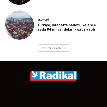
EKONOMI
Türkiye, ihracatta hedef ülkelere 6
ayda 94 milyar dolarlık satış yaptı
Devamını Göster