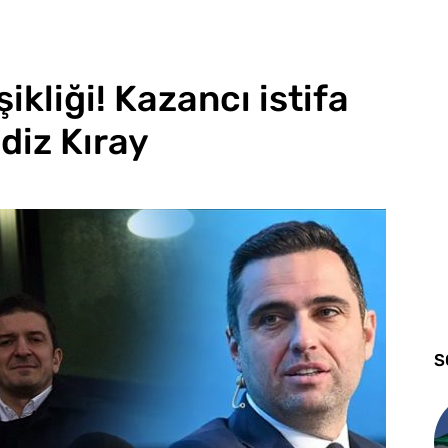
ikliği! Kazancı istifa
Ediz Kıray
S