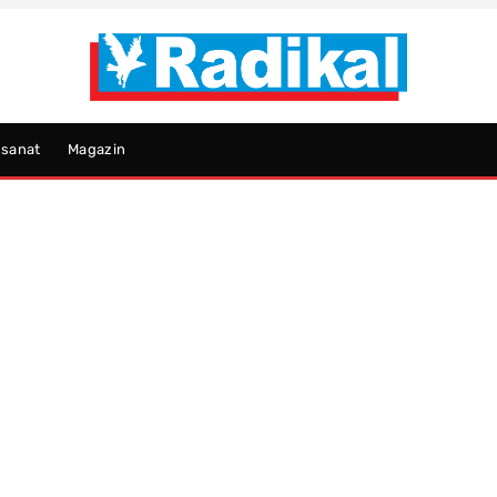
psanat
Magazin