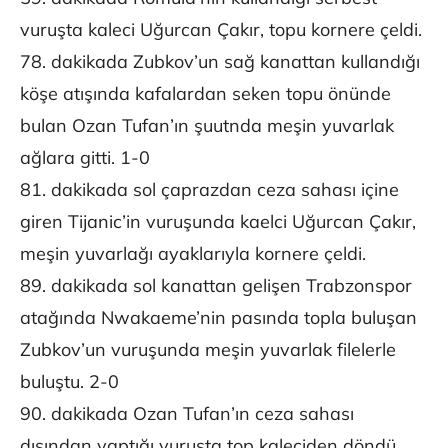
vuruşta kaleci Uğurcan Çakır, topu kornere çeldi.
78. dakikada Zubkov’un sağ kanattan kullandığı
köşe atışında kafalardan seken topu önünde
bulan Ozan Tufan’ın şuutnda meşin yuvarlak
ağlara gitti. 1-0
81. dakikada sol çaprazdan ceza sahası içine
giren Tijanic’in vuruşunda kaelci Uğurcan Çakır,
meşin yuvarlağı ayaklarıyla kornere çeldi.
89. dakikada sol kanattan gelişen Trabzonspor
atağında Nwakaeme’nin pasında topla buluşan
Zubkov’un vuruşunda meşin yuvarlak filelerle
buluştu. 2-0
90. dakikada Ozan Tufan’ın ceza sahası
dışından yaptığı vuruşta top kaleciden döndü.