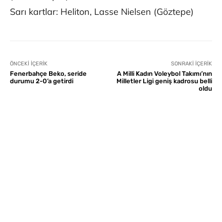
Sarı kartlar: Heliton, Lasse Nielsen (Göztepe)
ÖNCEKI İÇERIK
SONRAKI İÇERIK
Fenerbahçe Beko, seride
A Milli Kadın Voleybol Takımı’nın
durumu 2-0’a getirdi
Milletler Ligi geniş kadrosu belli
oldu