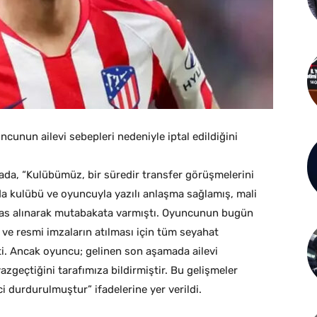
cunun ailevi sebepleri nedeniyle iptal edildiğini
ada, “Kulübümüz, bir süredir transfer görüşmelerini
a kulübü ve oyuncuyla yazılı anlaşma sağlamış, mali
esas alınarak mutabakata varmıştı. Oyuncunun bugün
i ve resmi imzaların atılması için tüm seyahat
şti. Ancak oyuncu; gelinen son aşamada ailevi
zgeçtiğini tarafımıza bildirmiştir. Bu gelişmeler
i durdurulmuştur” ifadelerine yer verildi.