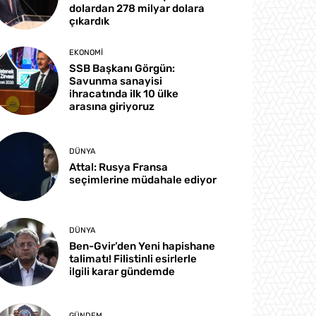
dolardan 278 milyar dolara
çıkardık
EKONOMI
SSB Başkanı Görgün:
Savunma sanayisi
ihracatında ilk 10 ülke
arasına giriyoruz
DÜNYA
Attal: Rusya Fransa
seçimlerine müdahale ediyor
DÜNYA
Ben-Gvir’den Yeni hapishane
talimatı! Filistinli esirlerle
ilgili karar gündemde
GÜNDEM