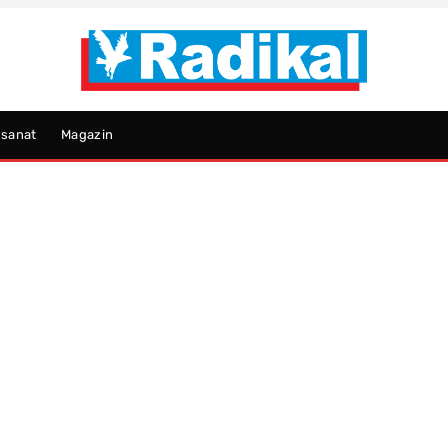
psanat
Magazin