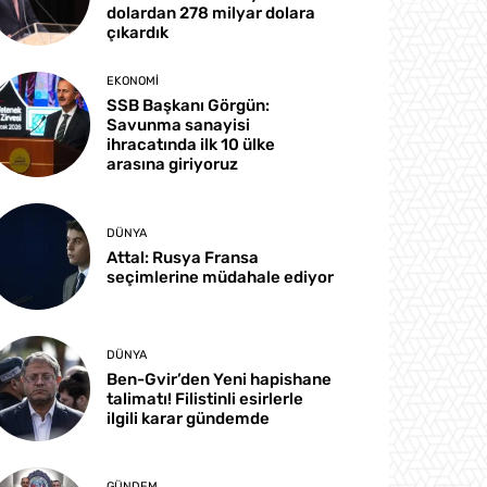
dolardan 278 milyar dolara
çıkardık
EKONOMI
SSB Başkanı Görgün:
Savunma sanayisi
ihracatında ilk 10 ülke
arasına giriyoruz
DÜNYA
Attal: Rusya Fransa
seçimlerine müdahale ediyor
DÜNYA
Ben-Gvir’den Yeni hapishane
talimatı! Filistinli esirlerle
ilgili karar gündemde
GÜNDEM