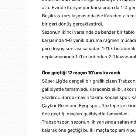
attı. Evinde Konyaspor karşısında da 1-0 ge
Beşiktaş karşılaşmasında ise Karadeniz temsil
bir geri dönüş gerçekleştirdi.
Sezonun ikinci yarısında da benzer bir tab
karşısında 1-0 yenik duruma rağmen mücadel
geri düşüş sonrası sahadan 1-1’lik beraberlik
deplasmanında 1-0’ın ardından 2-1 kazanara
Öne geçtiği 12 maçın 10’unu kazandı
Süper Lig’de dengeli bir grafik çizen Trabz
galibiyetle tamamladı. Karadeniz ekibi, skor
yazdırdı. Bordo-mavili takım; Kocaelispor, 
Çaykur Rizespor, Eyüpspor, Göztepe ve ikin
öne geçtiği maçları galibiyetle tamamladı.
Trabzonspor, sezonun ilk yarısında sahasın
kalarak öne geçtiği bu iki maçta toplam 4 pu