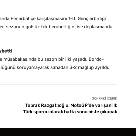
nda Fenerbahçe karşılaşmasını 1-0, Gençlerbirliği
ler, sezonun golsüz tek beraberliğini ise deplasmanda
ybetti
 müsabakasında bu sezon bir ilki yaşadı. Bordo-
ünlüğünü koruyamayarak sahadan 3-2 mağlup ayrıldı.
SONRAKI İÇERIK
Toprak Razgatlıoğlu, MotoGP’de yarışan ilk
Türk sporcu olarak hafta sonu piste çıkacak