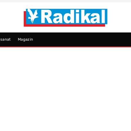
psanat
Magazin