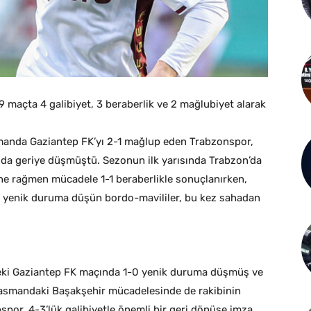
9 maçta 4 galibiyet, 3 beraberlik ve 2 mağlubiyet alarak
smanda Gaziantep FK’yı 2-1 mağlup eden Trabzonspor,
a da geriye düşmüştü. Sezonun ilk yarısında Trabzon’da
e rağmen mücadele 1-1 beraberlikle sonuçlanırken,
 yenik duruma düşün bordo-mavililer, bu kez sahadan
ndeki Gaziantep FK maçında 1-0 yenik duruma düşmüş ve
eplasmandaki Başakşehir mücadelesinde de rakibinin
or, 4-3’lük galibiyetle önemli bir geri dönüşe imza