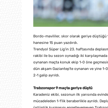
Bordo-mavililer, skor olarak geriye düştüğü 
hanesine 15 puan yazdırdı.
Trendyol Süper Lig’in 23. haftasında depla
rakibi ile bu sezon oynadığı iki karşılaşmad
oynanan maçta konuk ekip 1-0 öne geçmesin
dün akşam Gaziantep’te oynanan ve yine 1-0
2-1 galip ayrıldı.
Trabzonspor 9 maçta geriye düştü
Karadeniz ekibi, sezonun ilk yarısında evi
mücadeleden 1-1’lik beraberlikle ayrıldı. D
üstünlük kurmasını engelleyemeyen Trabzonsp