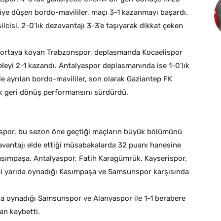
riye düşen bordo-mavililer, maçı 3-1 kazanmayı başardı.
cisi, 2-0’lık dezavantajı 3-3’e taşıyarak dikkat çeken
lo ortaya koyan Trabzonspor, deplasmanda Kocaelispor
eyi 2-1 kazandı. Antalyaspor deplasmanında ise 1-0’lık
le ayrılan bordo-mavililer, son olarak Gaziantep FK
k geri dönüş performansını sürdürdü.
onspor, bu sezon öne geçtiği maçların büyük bölümünü
 avantajı elde ettiği müsabakalarda 32 puanı hanesine
Kasımpaşa, Antalyaspor, Fatih Karagümrük, Kayserispor,
ci yarıda oynadığı Kasımpaşa ve Samsunspor karşısında
da oynadığı Samsunspor ve Alanyaspor ile 1-1 berabere
an kaybetti.