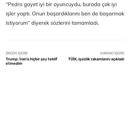
“Pedro gayet iyi bir oyuncuydu, burada çok iyi
işler yaptı. Onun başardıklarını ben de başarmak
istiyorum” diyerek sözlerini tamamladı.
ÖNCEKI İÇERIK
SONRAKI İÇERIK
Trump: İran’a hiçbir şey teklif
TÜİK, işsizlik rakamlarını açıkladı
etmedim