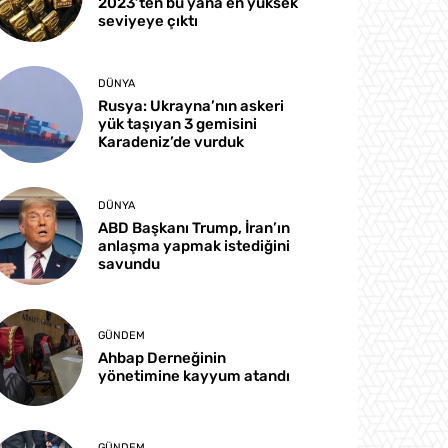
2023’ten bu yana en yüksek
seviyeye çıktı
DÜNYA
Rusya: Ukrayna’nın askeri
yük taşıyan 3 gemisini
Karadeniz’de vurduk
DÜNYA
ABD Başkanı Trump, İran’ın
anlaşma yapmak istediğini
savundu
GÜNDEM
Ahbap Derneğinin
yönetimine kayyum atandı
GÜNDEM