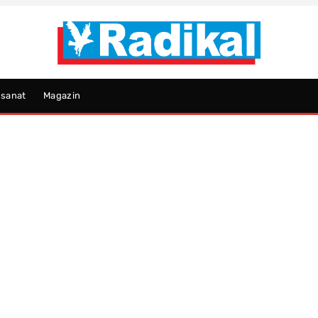
psanat
Magazin