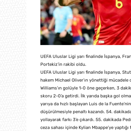
UEFA Uluslar Ligi yarı finalinde İspanya, Fra
Portekiz’in rakibi oldu.
UEFA Uluslar Ligi yarı finalinde İspanya, Stut
hakem Michael Oliver’ın yönettiği mücadele 
Williams’ın golüyle 1-0 öne geçerken, 3 daki
skoru 2-0’a getirdi. İlk yarıda başka gol ol
yarıya da hızlı başlayan Luis de la Fuente’ni
düşürülmesiyle penaltı kazandı. 54. dakikad
yollayarak farkı 3’e çıkardı. 55. dakikada Pe
ceza sahası içinde Kylian Mbappe’ye yaptığı 