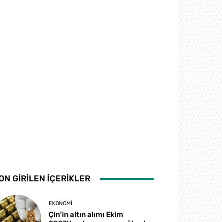
ON GİRİLEN İÇERİKLER
EKONOMI
Çin’in altın alımı Ekim