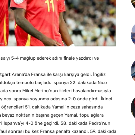
nsa’yı 5-4 mağlup ederek adını finale yazdırdı ve
tgart Arena’da Fransa ile karşı karşıya geldi. İngiliz
oldukça tempolu başladı. İspanya 22. dakikada Nico
kada sonra Mikel Merino’nun fileleri havalandırmasıyla
mayınca İspanya soyunma odasına 2-0 önde girdi. İkinci
n öğrencileri 51. dakikada Yamal’ın ceza sahasında
a beyaz noktanın başına geçen Yamal, topu ağlara
dri İspanya’yı 4-0 öne geçirdi. 58. dakikada Pedro’nun
faul sonrası bu kez Fransa penaltı kazandı. 59. dakikada