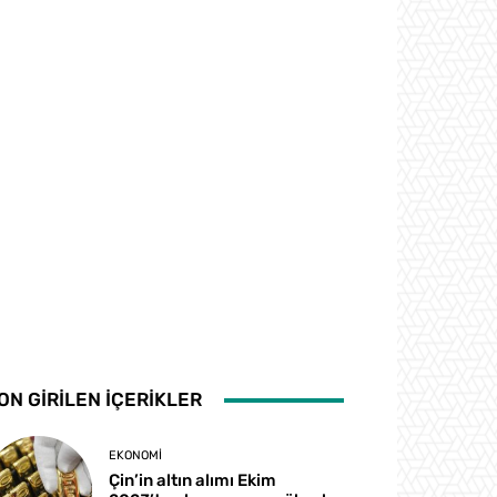
ON GİRİLEN İÇERİKLER
EKONOMI
Çin’in altın alımı Ekim