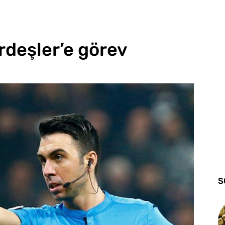
deşler’e görev
S