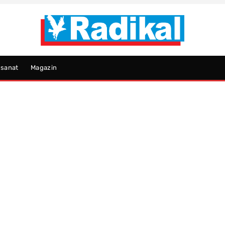
psanat
Magazin