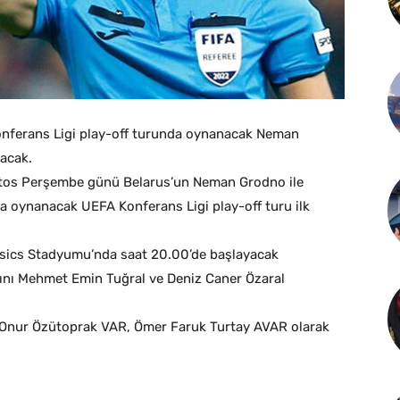
onferans Ligi play-off turunda oynanacak Neman
acak.
ustos Perşembe günü Belarus’un Neman Grodno ile
da oynanacak UEFA Konferans Ligi play-off turu ilk
osics Stadyumu’nda saat 20.00’de başlayacak
rını Mehmet Emin Tuğral ve Deniz Caner Özaral
Onur Özütoprak VAR, Ömer Faruk Turtay AVAR olarak