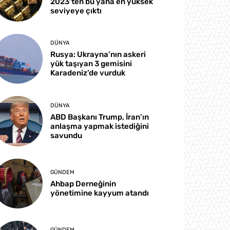
2023’ten bu yana en yüksek
seviyeye çıktı
DÜNYA
Rusya: Ukrayna’nın askeri
yük taşıyan 3 gemisini
Karadeniz’de vurduk
DÜNYA
ABD Başkanı Trump, İran’ın
anlaşma yapmak istediğini
savundu
GÜNDEM
Ahbap Derneğinin
yönetimine kayyum atandı
GÜNDEM