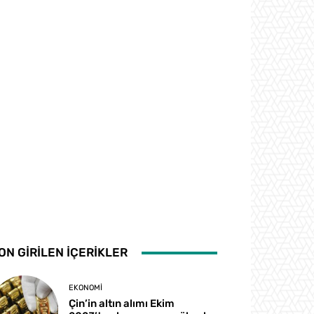
ON GİRİLEN İÇERİKLER
EKONOMI
Çin’in altın alımı Ekim