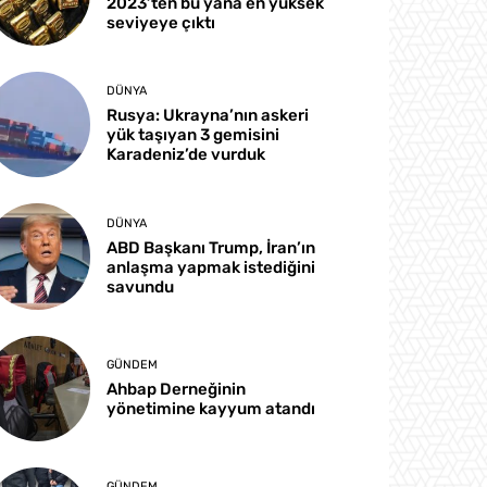
2023’ten bu yana en yüksek
seviyeye çıktı
DÜNYA
Rusya: Ukrayna’nın askeri
yük taşıyan 3 gemisini
Karadeniz’de vurduk
DÜNYA
ABD Başkanı Trump, İran’ın
anlaşma yapmak istediğini
savundu
GÜNDEM
Ahbap Derneğinin
yönetimine kayyum atandı
GÜNDEM