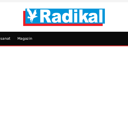
psanat
Magazin