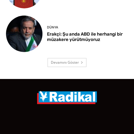
DÜNYA
Erakçi: Şu anda ABD ile herhangi bir
müzakere yürütmüyoruz
Devamını Göster