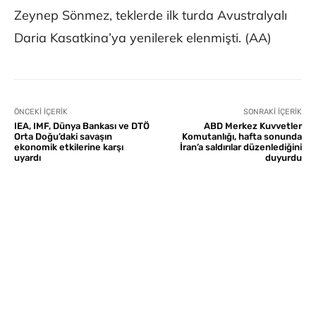
Zeynep Sönmez, teklerde ilk turda Avustralyalı
Daria Kasatkina’ya yenilerek elenmişti. (AA)
ÖNCEKI İÇERIK
SONRAKI İÇERIK
IEA, IMF, Dünya Bankası ve DTÖ
ABD Merkez Kuvvetler
Orta Doğu’daki savaşın
Komutanlığı, hafta sonunda
ekonomik etkilerine karşı
İran’a saldırılar düzenlediğini
uyardı
duyurdu