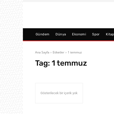
Gündem
Dünya
Ekonomi
Spor
Kita
Ana Sayfa
Etiketler
1 temmuz
Tag:
1 temmuz
Gösterilecek bir içerik yok