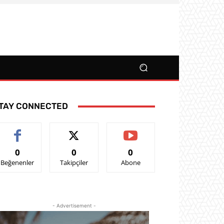
TAY CONNECTED
0
0
0
Beğenenler
Takipçiler
Abone
- Advertisement -