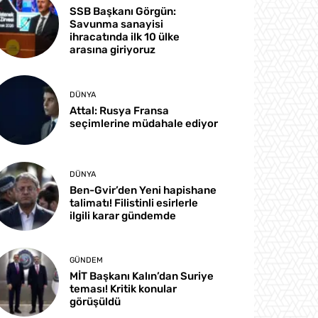
SSB Başkanı Görgün:
Savunma sanayisi
ihracatında ilk 10 ülke
arasına giriyoruz
DÜNYA
Attal: Rusya Fransa
seçimlerine müdahale ediyor
DÜNYA
Ben-Gvir’den Yeni hapishane
talimatı! Filistinli esirlerle
ilgili karar gündemde
GÜNDEM
MİT Başkanı Kalın’dan Suriye
teması! Kritik konular
görüşüldü