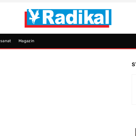
psanat
Magazin
S