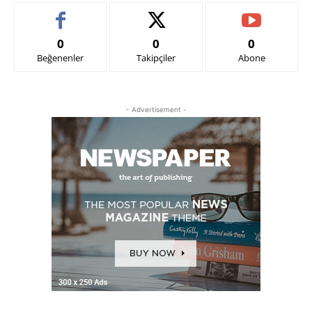
0
0
0
Beğenenler
Takipçiler
Abone
- Advertisement -