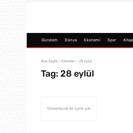
Gündem
Dünya
Ekonomi
Spor
Kita
Ana Sayfa
Etiketler
28 eylül
Tag:
28 eylül
Gösterilecek bir içerik yok