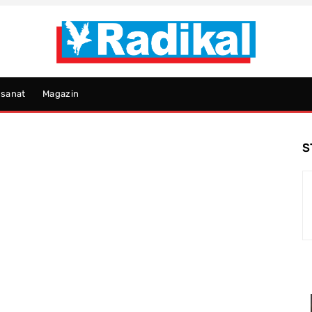
psanat
Magazin
S