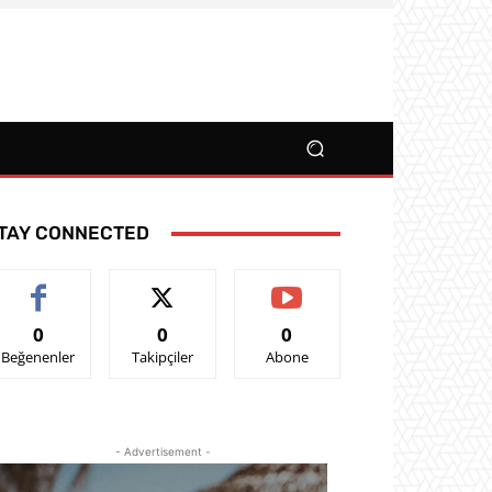
TAY CONNECTED
0
0
0
Beğenenler
Takipçiler
Abone
- Advertisement -