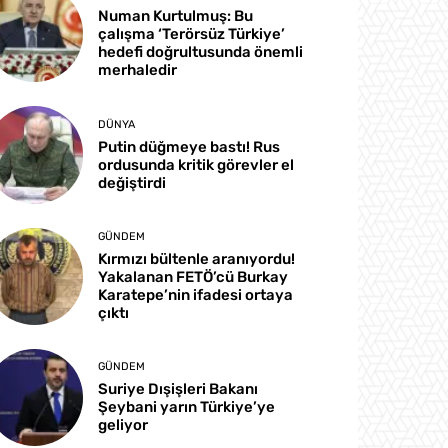
Numan Kurtulmuş: Bu
çalışma ‘Terörsüz Türkiye’
hedefi doğrultusunda önemli
merhaledir
DÜNYA
Putin düğmeye bastı! Rus
ordusunda kritik görevler el
değiştirdi
GÜNDEM
Kırmızı bültenle aranıyordu!
Yakalanan FETÖ’cü Burkay
Karatepe’nin ifadesi ortaya
çıktı
GÜNDEM
Suriye Dışişleri Bakanı
Şeybani yarın Türkiye’ye
geliyor