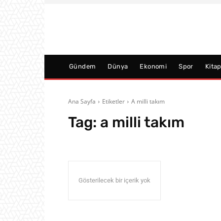
Gündem
Dünya
Ekonomi
Spor
Kita
Ana Sayfa
Etiketler
A milli takım
Tag:
a milli takım
Gösterilecek bir içerik yok