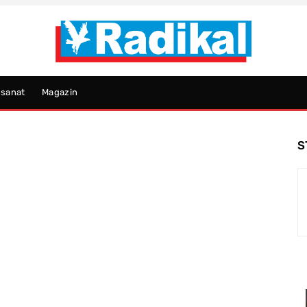
psanat
Magazin
S