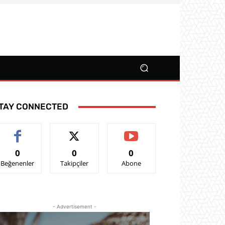
TAY CONNECTED
0
0
0
Beğenenler
Takipçiler
Abone
- Advertisement -