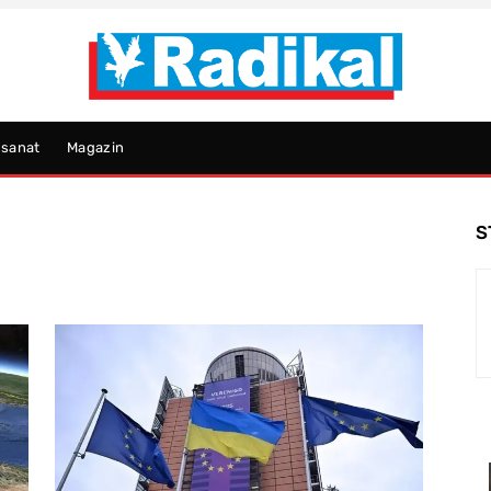
psanat
Magazin
S