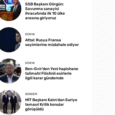
SSB Başkanı Görgün:
Savunma sanayisi
ihracatında ilk 10 ülke
arasına giriyoruz
DÜNYA
Attal: Rusya Fransa
seçimlerine müdahale ediyor
DÜNYA
Ben-Gvir’den Yeni hapishane
talimatı! Filistinli esirlerle
ilgili karar gündemde
GÜNDEM
MİT Başkanı Kalın’dan Suriye
teması! Kritik konular
görüşüldü