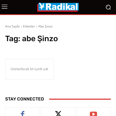
Ana Sayfa
Etiketler
Abe Şinzo
Tag:
abe Şinzo
Gösterilecek bir içerik yok
STAY CONNECTED