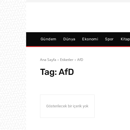
Gündem
Dünya
Ekonomi
Spor
Kita
Ana Sayfa
Etiketler
AfD
Tag:
AfD
Gösterilecek bir içerik yok