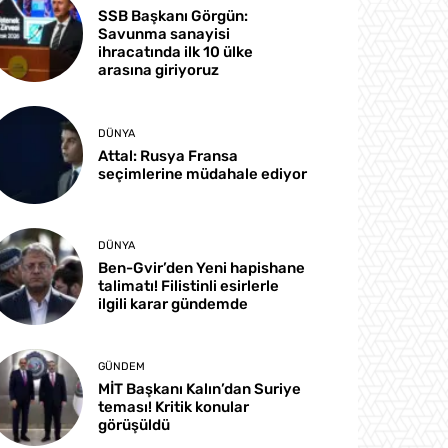
SSB Başkanı Görgün:
Savunma sanayisi
ihracatında ilk 10 ülke
arasına giriyoruz
DÜNYA
Attal: Rusya Fransa
seçimlerine müdahale ediyor
DÜNYA
Ben-Gvir’den Yeni hapishane
talimatı! Filistinli esirlerle
ilgili karar gündemde
GÜNDEM
MİT Başkanı Kalın’dan Suriye
teması! Kritik konular
görüşüldü