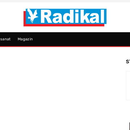
psanat
Magazin
S