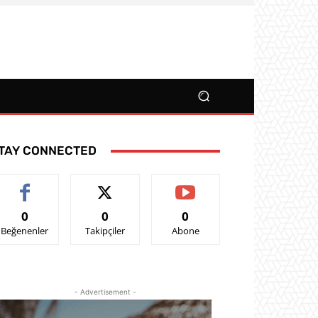
TAY CONNECTED
0
0
0
Beğenenler
Takipçiler
Abone
- Advertisement -