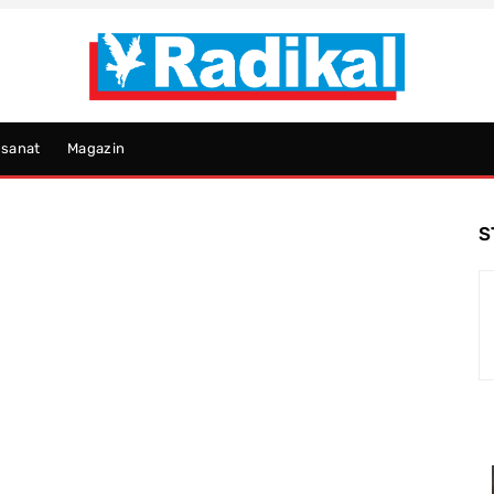
psanat
Magazin
S