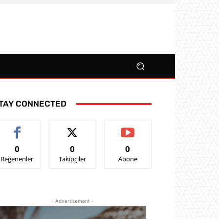
TAY CONNECTED
0
0
0
Beğenenler
Takipçiler
Abone
- Advertisement -