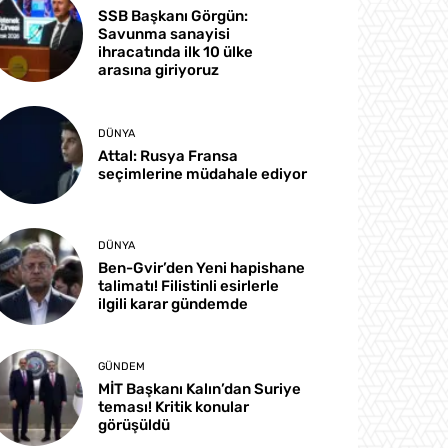
SSB Başkanı Görgün:
Savunma sanayisi
ihracatında ilk 10 ülke
arasına giriyoruz
DÜNYA
Attal: Rusya Fransa
seçimlerine müdahale ediyor
DÜNYA
Ben-Gvir’den Yeni hapishane
talimatı! Filistinli esirlerle
ilgili karar gündemde
GÜNDEM
MİT Başkanı Kalın’dan Suriye
teması! Kritik konular
görüşüldü