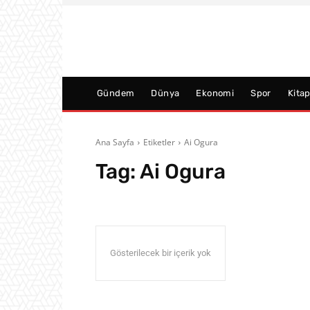
Gündem
Dünya
Ekonomi
Spor
Kita
Ana Sayfa
Etiketler
Ai Ogura
Tag:
Ai Ogura
Gösterilecek bir içerik yok