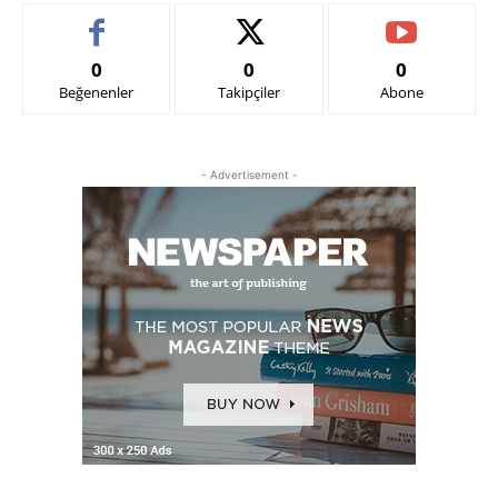
0
0
0
Beğenenler
Takipçiler
Abone
- Advertisement -