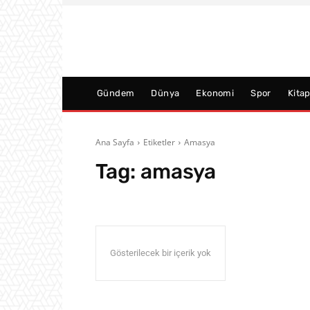
Gündem
Dünya
Ekonomi
Spor
Kita
Ana Sayfa
Etiketler
Amasya
Tag:
amasya
Gösterilecek bir içerik yok