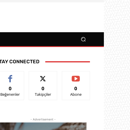
TAY CONNECTED
0
0
0
Beğenenler
Takipçiler
Abone
- Advertisement -