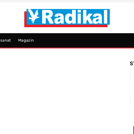
psanat
Magazin
S