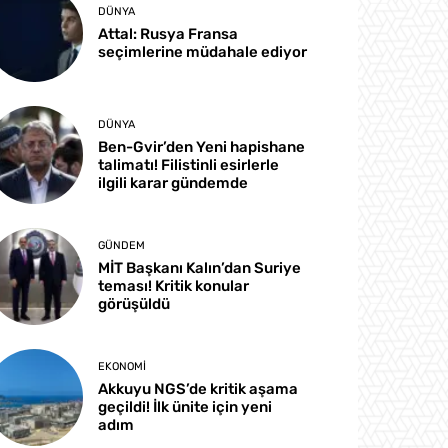
DÜNYA
Attal: Rusya Fransa
seçimlerine müdahale ediyor
DÜNYA
Ben-Gvir’den Yeni hapishane
talimatı! Filistinli esirlerle
ilgili karar gündemde
GÜNDEM
MİT Başkanı Kalın’dan Suriye
teması! Kritik konular
görüşüldü
EKONOMI
Akkuyu NGS’de kritik aşama
geçildi! İlk ünite için yeni
adım