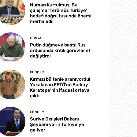
Numan Kurtulmuş: Bu
çalışma ‘Terörsüz Türkiye’
hedefi doğrultusunda önemli
merhaledir
DÜNYA
Putin düğmeye bastı! Rus
ordusunda kritik görevler el
değiştirdi
GÜNDEM
Kırmızı bültenle aranıyordu!
Yakalanan FETÖ’cü Burkay
Karatepe’nin ifadesi ortaya
çıktı
GÜNDEM
Suriye Dışişleri Bakanı
Şeybani yarın Türkiye’ye
geliyor