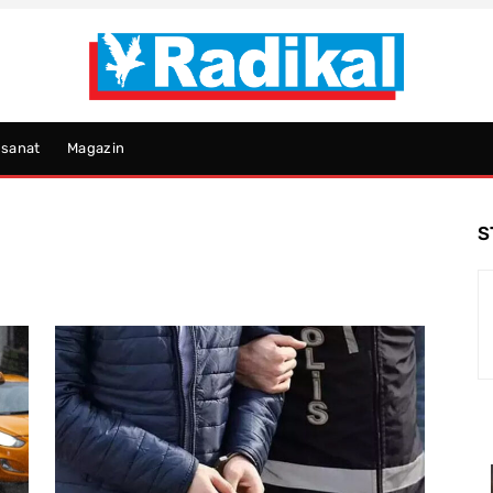
psanat
Magazin
S