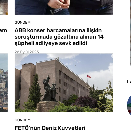
GÜNDEM
şam
ABB konser harcamalarına ilişkin
soruşturmada gözaltına alınan 14
şüpheli adliyeye sevk edildi
26 Eylül 2025
L
GÜNDEM
FETÖ’nün Deniz Kuvvetleri