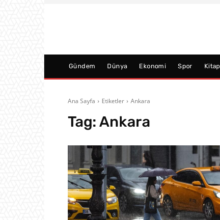
Gündem
Dünya
Ekonomi
Spor
Kita
Ana Sayfa
Etiketler
Ankara
Tag:
Ankara