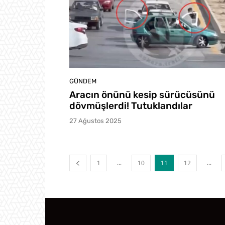
GÜNDEM
Aracın önünü kesip sürücüsünü
dövmüşlerdi! Tutuklandılar
27 Ağustos 2025
...
...
1
10
11
12