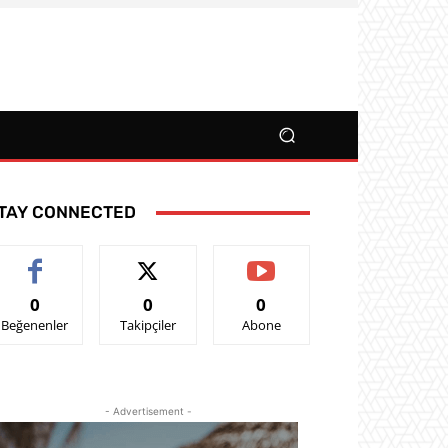
TAY CONNECTED
0
0
0
Beğenenler
Takipçiler
Abone
- Advertisement -