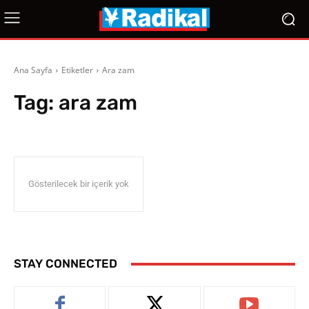
Ana Sayfa
Etiketler
Ara zam
Tag:
ara zam
Gösterilecek bir içerik yok
STAY CONNECTED