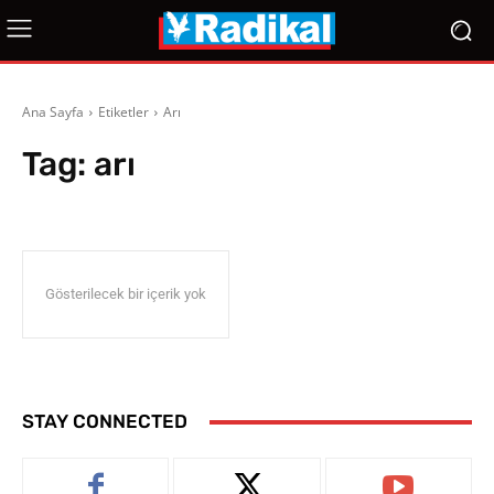
Ana Sayfa
Etiketler
Arı
Tag:
arı
Gösterilecek bir içerik yok
STAY CONNECTED