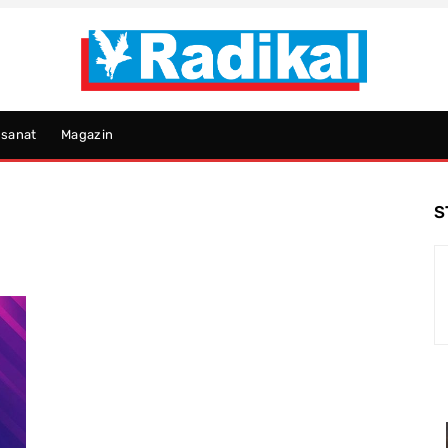
psanat
Magazin
S