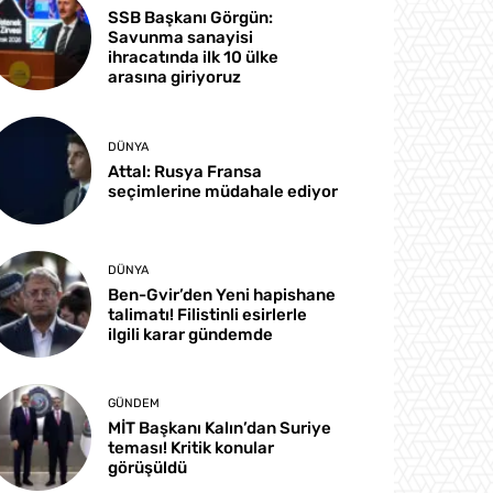
SSB Başkanı Görgün:
Savunma sanayisi
ihracatında ilk 10 ülke
arasına giriyoruz
DÜNYA
Attal: Rusya Fransa
seçimlerine müdahale ediyor
DÜNYA
Ben-Gvir’den Yeni hapishane
talimatı! Filistinli esirlerle
ilgili karar gündemde
GÜNDEM
MİT Başkanı Kalın’dan Suriye
teması! Kritik konular
görüşüldü