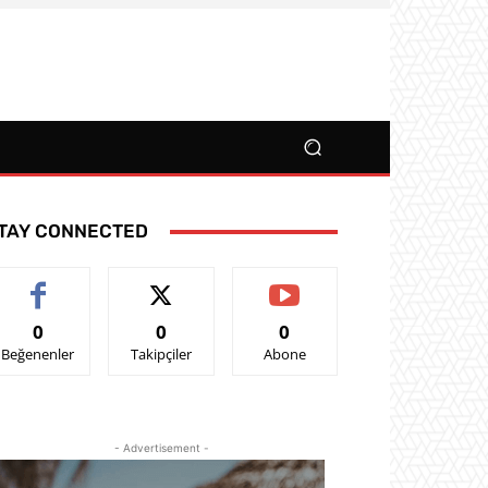
TAY CONNECTED
0
0
0
Beğenenler
Takipçiler
Abone
- Advertisement -