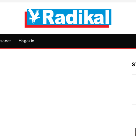
psanat
Magazin
S