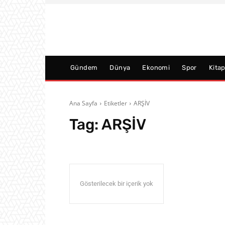
Gündem
Dünya
Ekonomi
Spor
Kita
Ana Sayfa
Etiketler
ARŞİV
Tag:
ARŞİV
Gösterilecek bir içerik yok