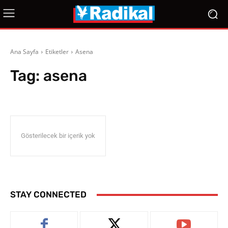
Ana Sayfa
Etiketler
Asena
Tag:
asena
Gösterilecek bir içerik yok
STAY CONNECTED