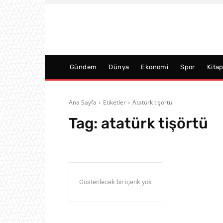
Gündem
Dünya
Ekonomi
Spor
Kita
Ana Sayfa
Etiketler
Atatürk tişörtü
Tag:
atatürk tişörtü
Gösterilecek bir içerik yok