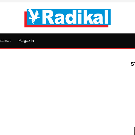
psanat
Magazin
S