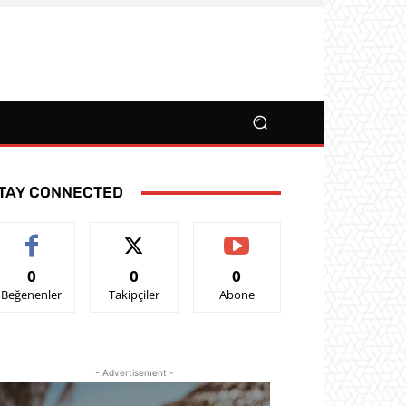
TAY CONNECTED
0
0
0
Beğenenler
Takipçiler
Abone
- Advertisement -