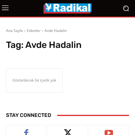
Ana Sayfa
Etiketler
Avde Hadalin
Tag:
Avde Hadalin
Gösterilecek bir içerik yok
STAY CONNECTED