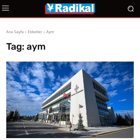
Ana Sayfa
Etiketler
Aym
Tag:
aym