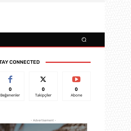
TAY CONNECTED
0
0
0
Beğenenler
Takipçiler
Abone
- Advertisement -