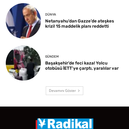
DÜNYA
Netanyahu’dan Gazze’de ateşkes
krizi! 15 maddelik planı reddetti
GÜNDEM
Başakşehir’de feci kaza! Yolcu
otobüsü İETT’ye çarptı, yaralılar var
Devamını Göster