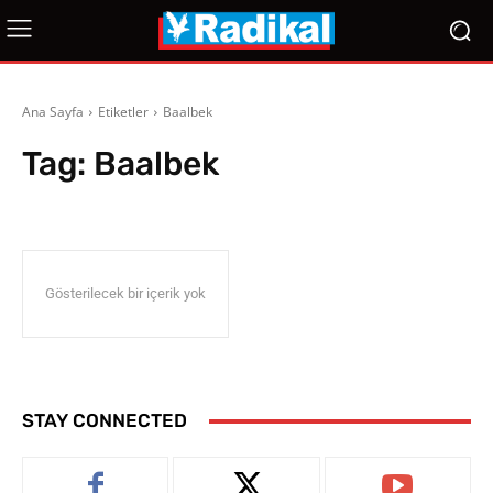
Ana Sayfa
Etiketler
Baalbek
Tag:
Baalbek
Gösterilecek bir içerik yok
STAY CONNECTED