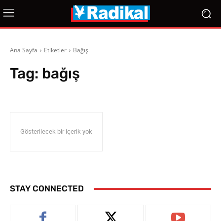
Ana Sayfa
Etiketler
Bağış
Tag:
bağış
Gösterilecek bir içerik yok
STAY CONNECTED