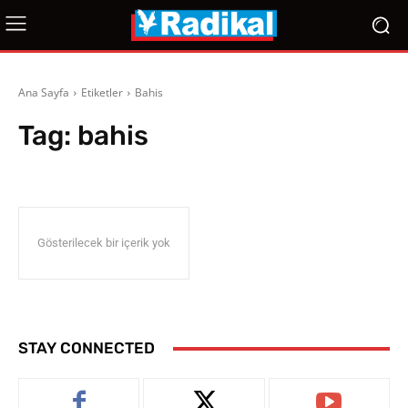
Ana Sayfa
Etiketler
Bahis
Tag:
bahis
Gösterilecek bir içerik yok
STAY CONNECTED