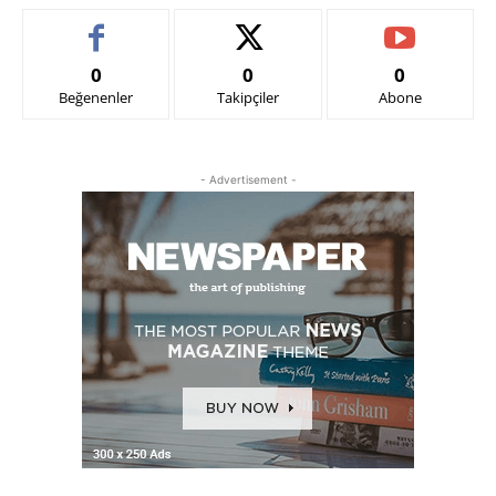
0
0
0
Beğenenler
Takipçiler
Abone
- Advertisement -