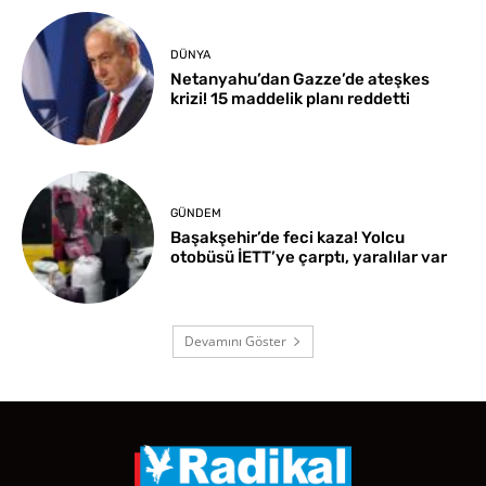
DÜNYA
Netanyahu’dan Gazze’de ateşkes
krizi! 15 maddelik planı reddetti
GÜNDEM
Başakşehir’de feci kaza! Yolcu
otobüsü İETT’ye çarptı, yaralılar var
Devamını Göster