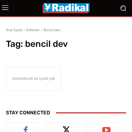
Ana Sayfa
Etiketler
Bencil dev
Tag:
bencil dev
Gösterilecek bir içerik yok
STAY CONNECTED