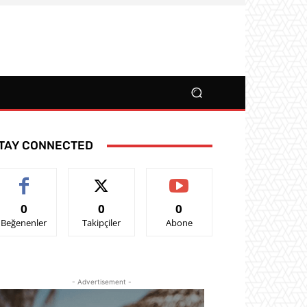
TAY CONNECTED
0
0
0
Beğenenler
Takipçiler
Abone
- Advertisement -