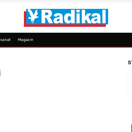
psanat
Magazin
S
i