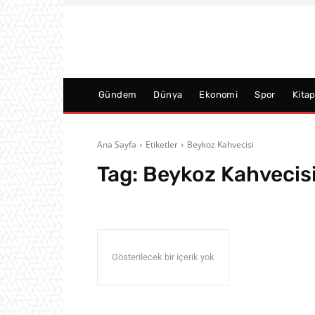
Gündem
Dünya
Ekonomi
Spor
Kita
Ana Sayfa
Etiketler
Beykoz Kahvecisi
Tag:
Beykoz Kahvecis
Gösterilecek bir içerik yok