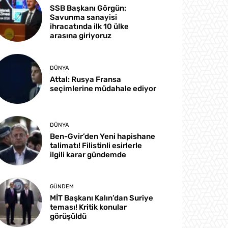
SSB Başkanı Görgün:
Savunma sanayisi
ihracatında ilk 10 ülke
arasına giriyoruz
DÜNYA
Attal: Rusya Fransa
seçimlerine müdahale ediyor
DÜNYA
Ben-Gvir’den Yeni hapishane
talimatı! Filistinli esirlerle
ilgili karar gündemde
GÜNDEM
MİT Başkanı Kalın’dan Suriye
teması! Kritik konular
görüşüldü