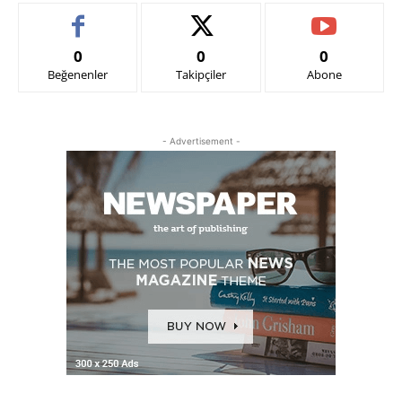
0
0
0
Beğenenler
Takipçiler
Abone
- Advertisement -