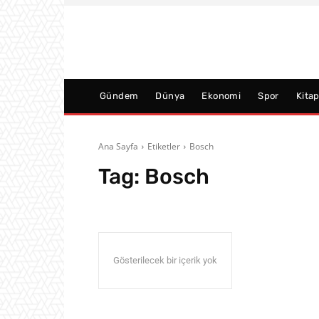
Gündem
Dünya
Ekonomi
Spor
Kita
Ana Sayfa
Etiketler
Bosch
Tag:
Bosch
Gösterilecek bir içerik yok