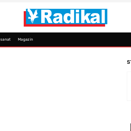
psanat
Magazin
S