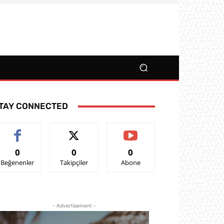
TAY CONNECTED
0
0
0
Beğenenler
Takipçiler
Abone
- Advertisement -