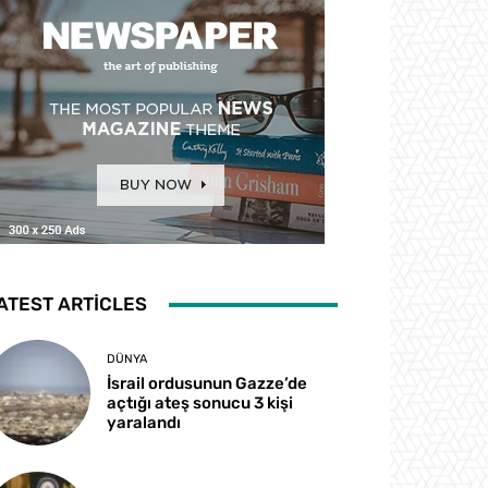
ATEST ARTICLES
DÜNYA
İsrail ordusunun Gazze’de
açtığı ateş sonucu 3 kişi
yaralandı