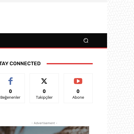
TAY CONNECTED
0
0
0
Beğenenler
Takipçiler
Abone
- Advertisement -