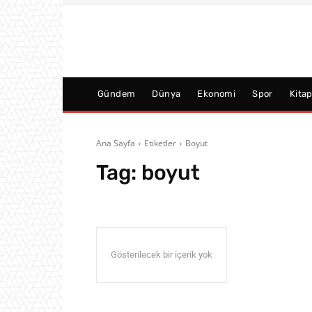
Gündem
Dünya
Ekonomi
Spor
Kita
Ana Sayfa
Etiketler
Boyut
Tag:
boyut
Gösterilecek bir içerik yok