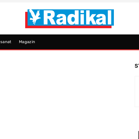
psanat
Magazin
S