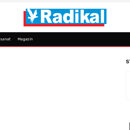
psanat
Magazin
S