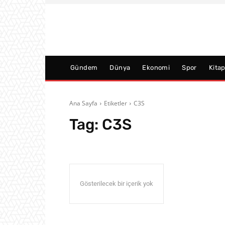
Gündem
Dünya
Ekonomi
Spor
Kita
Ana Sayfa
Etiketler
C3S
Tag:
C3S
Gösterilecek bir içerik yok