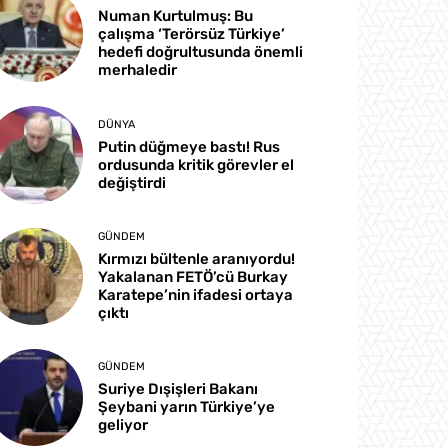
Numan Kurtulmuş: Bu
çalışma ‘Terörsüz Türkiye’
hedefi doğrultusunda önemli
merhaledir
DÜNYA
Putin düğmeye bastı! Rus
ordusunda kritik görevler el
değiştirdi
GÜNDEM
Kırmızı bültenle aranıyordu!
Yakalanan FETÖ’cü Burkay
Karatepe’nin ifadesi ortaya
çıktı
GÜNDEM
Suriye Dışişleri Bakanı
Şeybani yarın Türkiye’ye
geliyor