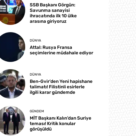
SSB Başkanı Görgün:
Savunma sanayisi
ihracatında ilk 10 ülke
arasına giriyoruz
DÜNYA
Attal: Rusya Fransa
seçimlerine müdahale ediyor
DÜNYA
Ben-Gvir’den Yeni hapishane
talimatı! Filistinli esirlerle
ilgili karar gündemde
GÜNDEM
MİT Başkanı Kalın’dan Suriye
teması! Kritik konular
görüşüldü