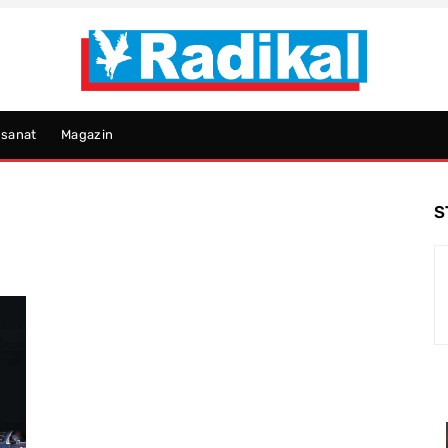
psanat
Magazin
S