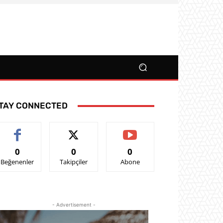
TAY CONNECTED
0
0
0
Beğenenler
Takipçiler
Abone
- Advertisement -