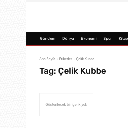
Gündem
Dünya
Ekonomi
Spor
Kita
Ana Sayfa
Etiketler
Çelik Kubbe
Tag:
Çelik Kubbe
Gösterilecek bir içerik yok