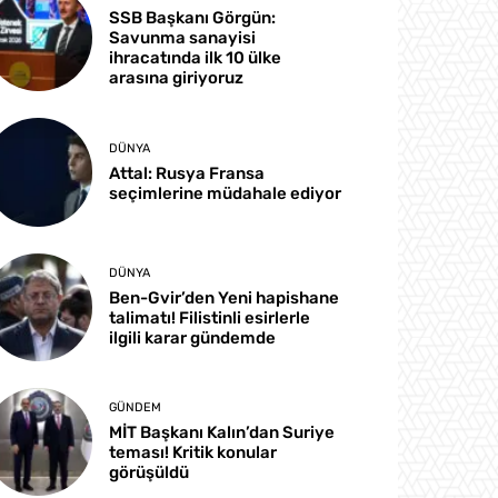
SSB Başkanı Görgün:
Savunma sanayisi
ihracatında ilk 10 ülke
arasına giriyoruz
DÜNYA
Attal: Rusya Fransa
seçimlerine müdahale ediyor
DÜNYA
Ben-Gvir’den Yeni hapishane
talimatı! Filistinli esirlerle
ilgili karar gündemde
GÜNDEM
MİT Başkanı Kalın’dan Suriye
teması! Kritik konular
görüşüldü