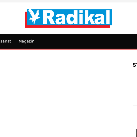
psanat
Magazin
S