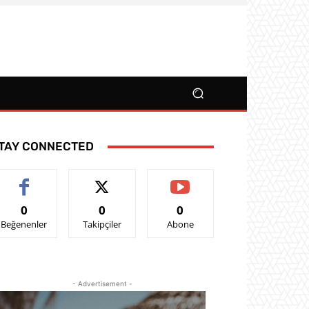
TAY CONNECTED
0
0
0
Beğenenler
Takipçiler
Abone
- Advertisement -