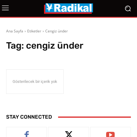
Ana Sayfa
Etiketler
Cengiz ünder
Tag:
cengiz ünder
Gösterilecek bir içerik yok
STAY CONNECTED