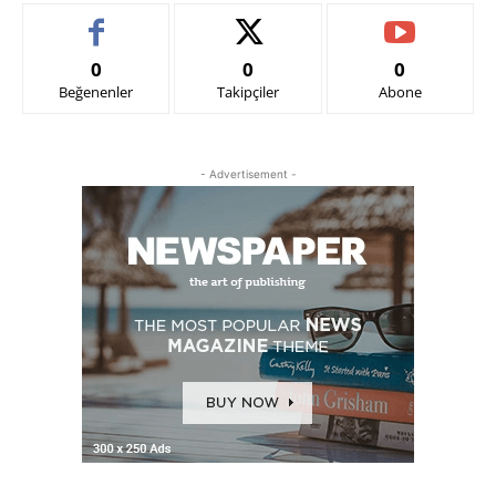
0
0
0
Beğenenler
Takipçiler
Abone
- Advertisement -