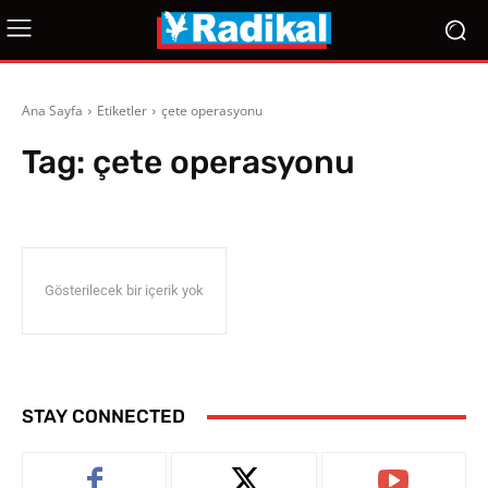
Ana Sayfa
Etiketler
çete operasyonu
Tag:
çete operasyonu
Gösterilecek bir içerik yok
STAY CONNECTED