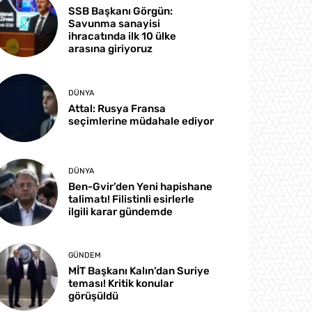
SSB Başkanı Görgün:
Savunma sanayisi
ihracatında ilk 10 ülke
arasına giriyoruz
DÜNYA
Attal: Rusya Fransa
seçimlerine müdahale ediyor
DÜNYA
Ben-Gvir’den Yeni hapishane
talimatı! Filistinli esirlerle
ilgili karar gündemde
GÜNDEM
MİT Başkanı Kalın’dan Suriye
teması! Kritik konular
görüşüldü