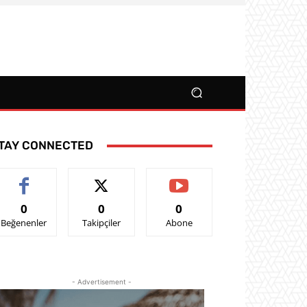
TAY CONNECTED
0
0
0
Beğenenler
Takipçiler
Abone
- Advertisement -