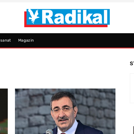
psanat
Magazin
S