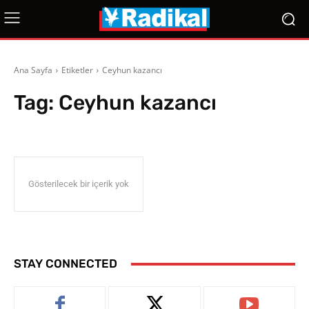
Ana Sayfa
Etiketler
Ceyhun kazancı
Tag:
Ceyhun kazancı
Gösterilecek bir içerik yok
STAY CONNECTED