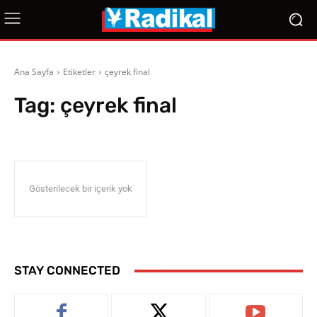
Ana Sayfa
Etiketler
çeyrek final
Tag:
çeyrek final
Gösterilecek bir içerik yok
STAY CONNECTED